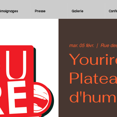
émoignages
Presse
Galerie
Conf
mar. 05 févr.
  |  
Rue des
Yourir
Plate
d'hum