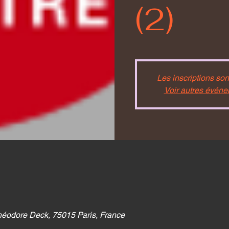
(2)
Les inscriptions son
Voir autres évén
héodore Deck, 75015 Paris, France