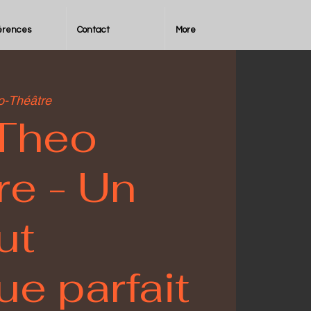
érences
Contact
More
o-Théâtre
 Theo
re - Un
ut
e parfait