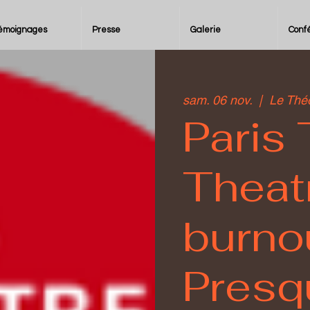
émoignages
Presse
Galerie
Conf
sam. 06 nov.
  |  
Le Thé
Paris
Theat
burno
Presqu