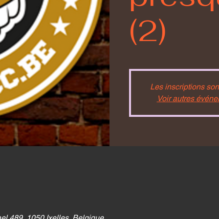
(2)
Les inscriptions son
Voir autres évén
 489, 1050 Ixelles, Belgique