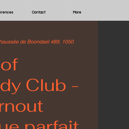
érences
Contact
More
haussée de Boondael 489, 1050
 of
y Club -
rnout
e parfait