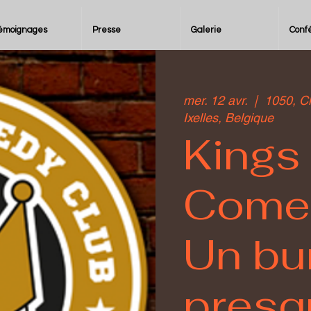
émoignages
Presse
Galerie
Conf
mer. 12 avr.
  |  
1050, C
Ixelles, Belgique
Kings
Comed
Un bu
presqu