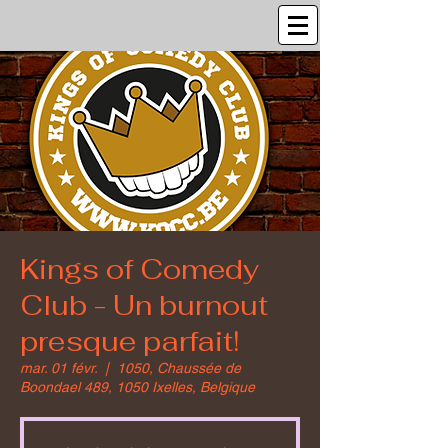
Kings of Comedy
Club - Un burnout
presque parfait!
mar. 01 févr.
  |  
1050, Chaussée de
Boondael 489, 1050 Ixelles, Belgique