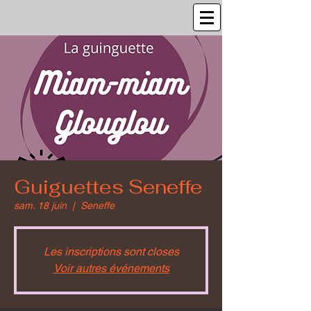
Guiguettes Seneffe
sam. 18 juin
  |  
Seneffe
Les inscriptions sont closes
Voir autres événements