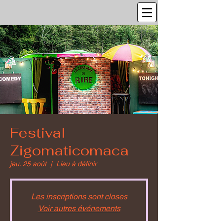
Festival
Zigomaticomaca
jeu. 25 août
  |  
Lieu à définir
Les inscriptions sont closes
Voir autres événements