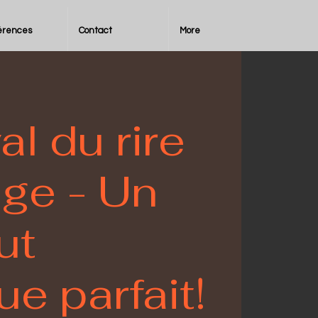
érences
Contact
More
al du rire
ège - Un
ut
e parfait!