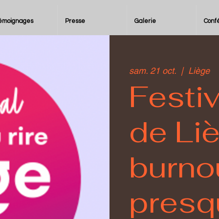
émoignages
Presse
Galerie
Conf
sam. 21 oct.
  |  
Liège
Festiv
de Li
burno
presqu