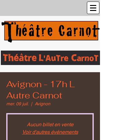
Avignon - 17h L
Autre Carnot
mer. 09 juil.
  |  
Avignon
Aucun billet en vente
Voir d'autres événements