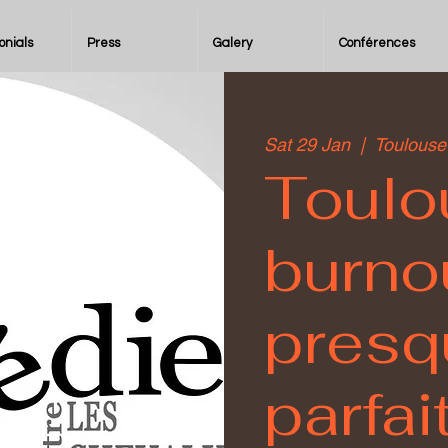
onials
Press
Galery
Conférences
Sat 29 Jan
  |  
Toulouse
Toulo
burno
presq
parfai