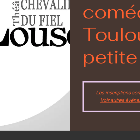
coméd
Toulou
petit
Les inscriptions son
Voir autres évén