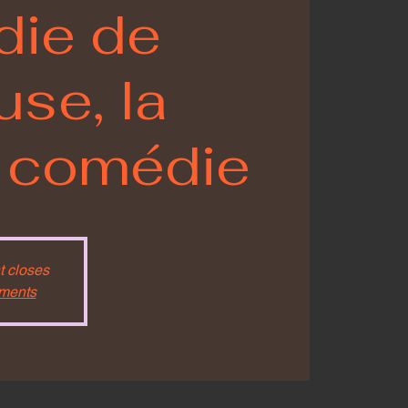
ie de
se, la
e comédie
t closes
ements