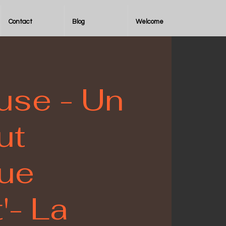
Contact
Blog
Welcome
use - Un
ut
ue
t'- La