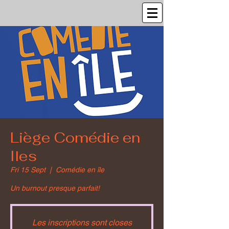
Liège Comédie en
Iles
Fri 15 Sept
  |  
Comédie en île
Un burnout presque parfait!
Les inscriptions sont closes