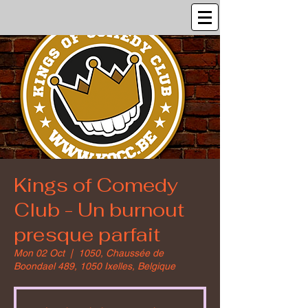
Kings of Comedy
Club - Un burnout
presque parfait
Mon 02 Oct
  |  
1050, Chaussée de
Boondael 489, 1050 Ixelles, Belgique