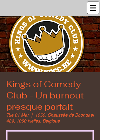
Kings of Comedy
Club - Un burnout
presque parfait
Tue 01 Mar
  |  
1050, Chaussée de Boondael
489, 1050 Ixelles, Belgique