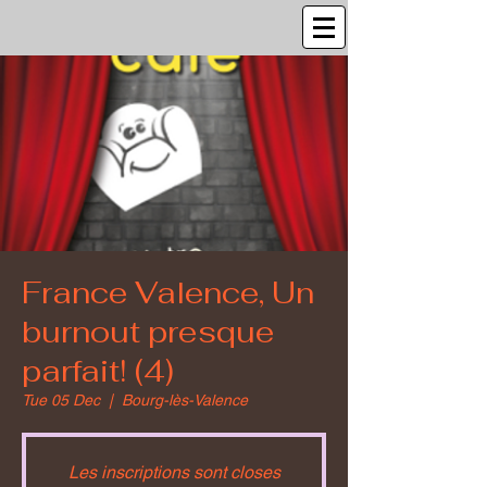
France Valence, Un
burnout presque
parfait! (4)
Tue 05 Dec
  |  
Bourg-lès-Valence
Les inscriptions sont closes