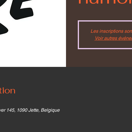
Les inscriptions son
Voir autres évén
tion
r 145, 1090 Jette, Belgique