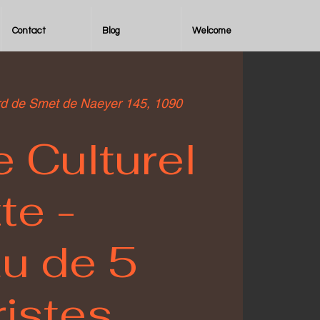
Contact
Blog
Welcome
rd de Smet de Naeyer 145, 1090
 Culturel
te -
au de 5
istes