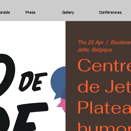
onials
Press
Galery
Conférences
Thu 25 Apr
  |  
Bouleva
Jette, Belgique
Centre
de Jet
Plate
humor