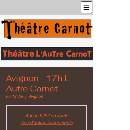
Avignon - 17h L
Autre Carnot
Fri 18 Jul
  |  
Avignon
Aucun billet en vente
Voir d'autres événements