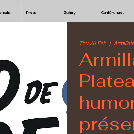
onials
Press
Galery
Conférences
Thu 20 Feb
  |  
Armillair
Armill
Plate
humor
prése