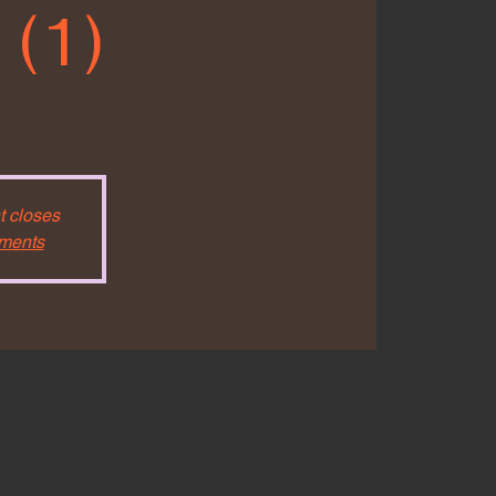
 (1)
t closes
ements