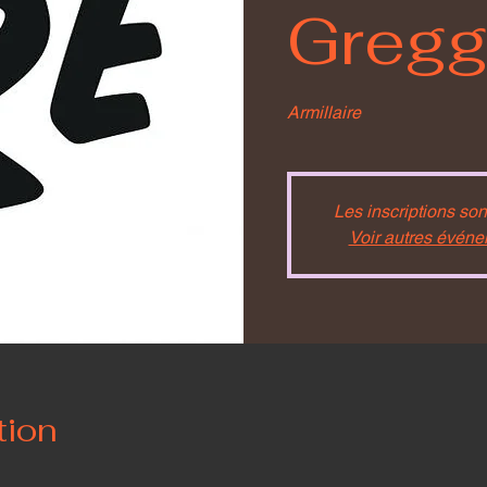
Gregg
Armillaire
Les inscriptions son
Voir autres évén
tion